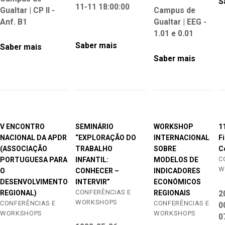
S
11-11 18:00:00
Gualtar | CP II -
Campus de
Anf. B1
Gualtar | EEG -
1.01 e 0.01
Saber mais
Saber mais
Saber mais
V ENCONTRO
SEMINÁRIO
WORKSHOP
1
NACIONAL DA APDR
“EXPLORAÇÃO DO
INTERNACIONAL
F
(ASSOCIAÇÃO
TRABALHO
SOBRE
C
C
PORTUGUESA PARA
INFANTIL:
MODELOS DE
W
O
CONHECER –
INDICADORES
DESENVOLVIMENTO
INTERVIR”
ECONÓMICOS
CONFERÊNCIAS E
REGIONAL)
REGIONAIS
2
WORKSHOPS
CONFERÊNCIAS E
CONFERÊNCIAS E
0
WORKSHOPS
WORKSHOPS
0