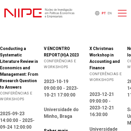
PT
EN
Conducting a
V ENCONTRO
X Christmas
N
Systematic
REPORT(H)A 2023
Workshop in
l
CONFERÊNCIAS E
C
Literature Review in
Accounting and
WORKSHOPS
W
Economics and
Finance
CONFERÊNCIAS E
Management: From
WORKSHOPS
Research Question
2023-10-19
2
to Answers
09:00:00 - 2023-
1
CONFERÊNCIAS E
2023-12-21
10-21 17:00:00
1
WORKSHOPS
09:00:00 -
2023-12-21
Universidade do
S
2025-09-23
16:30:00
Minho, Braga
U
14:00:00 - 2025-
M
09-24 12:00:00
Universidade
Saber mais