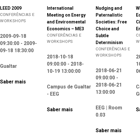
LEED 2009
International
Nudging and
W
CONFERÊNCIAS E
Meeting on Energy
Paternalistic
E
WORKSHOPS
and Environmental
Societies: Free
C
Economics – ME3
Choice and
E
CONFERÊNCIAS E
C
Subtle
2009-09-18
WORKSHOPS
W
Determinism
09:30:00 - 2009-
CONFERÊNCIAS E
09-18 18:30:00
WORKSHOPS
2018-10-18
2
09:00:00 - 2018-
1
Gualtar
2018-06-21
10-19 13:00:00
0
09:00:00 -
Saber mais
2018-06-21
Campus de Gualtar
C
13:00:00
- EEG
G
EEG | Room
Saber mais
S
0.03
Saber mais