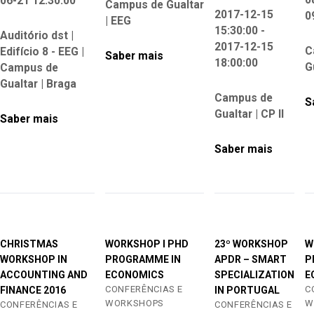
06-21 12:30:00
Campus de Gualtar
2017-12-15
0
| EEG
15:30:00 -
Auditório dst |
2017-12-15
C
Edifício 8 - EEG |
Saber mais
18:00:00
G
Campus de
Gualtar | Braga
Campus de
S
Gualtar | CP II
Saber mais
Saber mais
CHRISTMAS
WORKSHOP I PHD
23º WORKSHOP
W
WORKSHOP IN
PROGRAMME IN
APDR – SMART
P
ACCOUNTING AND
ECONOMICS
SPECIALIZATION
E
CONFERÊNCIAS E
C
FINANCE 2016
IN PORTUGAL
WORKSHOPS
W
CONFERÊNCIAS E
CONFERÊNCIAS E