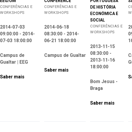
EEG/UM
CONFERENCE
PORTUGUESA
S
CONFERÊNCIAS E
CONFERÊNCIAS E
C
DE HISTÓRIA
WORKSHOPS
WORKSHOPS
W
ECONÓMICA E
SOCIAL
CONFERÊNCIAS E
2014-07-03
2014-06-18
2
WORKSHOPS
09:00:00 - 2014-
08:30:00 - 2014-
0
07-03 18:00:00
06-21 18:00:00
1
2013-11-15
08:30:00 -
Campus de
Campus de Gualtar
C
2013-11-16
Gualtar | EEG
G
18:00:00
Saber mais
Saber mais
S
Bom Jesus -
Braga
Saber mais