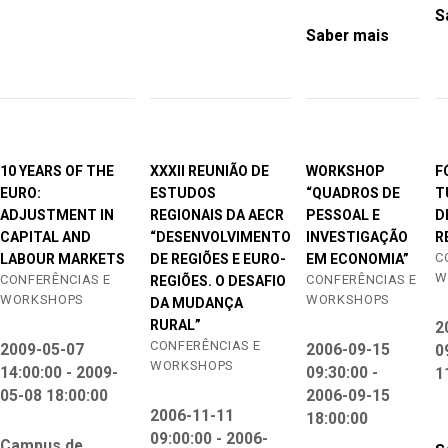
S
Saber mais
10 YEARS OF THE
XXXII REUNIÃO DE
WORKSHOP
F
EURO:
ESTUDOS
“QUADROS DE
T
ADJUSTMENT IN
REGIONAIS DA AECR
PESSOAL E
D
CAPITAL AND
“DESENVOLVIMENTO
INVESTIGAÇÃO
R
C
LABOUR MARKETS
DE REGIÕES E EURO-
EM ECONOMIA”
W
CONFERÊNCIAS E
CONFERÊNCIAS E
REGIÕES. O DESAFIO
WORKSHOPS
WORKSHOPS
DA MUDANÇA
RURAL”
2
CONFERÊNCIAS E
2009-05-07
2006-09-15
0
WORKSHOPS
14:00:00 - 2009-
09:30:00 -
1
05-08 18:00:00
2006-09-15
2006-11-11
18:00:00
09:00:00 - 2006-
Campus de