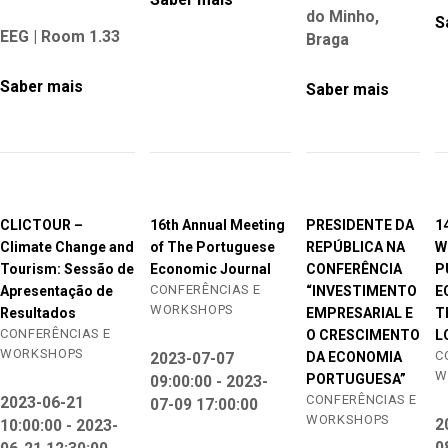
do Minho,
S
EEG | Room 1.33
Braga
Saber mais
Saber mais
CLICTOUR –
16th Annual Meeting
PRESIDENTE DA
1
Climate Change and
of The Portuguese
REPÚBLICA NA
W
Tourism: Sessão de
Economic Journal
CONFERÊNCIA
P
CONFERÊNCIAS E
Apresentação de
“INVESTIMENTO
E
WORKSHOPS
Resultados
EMPRESARIAL E
T
CONFERÊNCIAS E
O CRESCIMENTO
L
WORKSHOPS
C
DA ECONOMIA
2023-07-07
W
PORTUGUESA”
09:00:00 - 2023-
CONFERÊNCIAS E
2023-06-21
07-09 17:00:00
WORKSHOPS
2
10:00:00 - 2023-
0