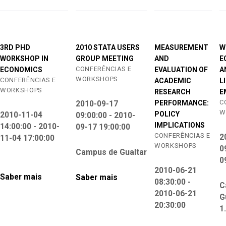
3RD PHD
2010 STATA USERS
MEASUREMENT
W
WORKSHOP IN
GROUP MEETING
AND
E
CONFERÊNCIAS E
ECONOMICS
EVALUATION OF
A
WORKSHOPS
CONFERÊNCIAS E
ACADEMIC
L
WORKSHOPS
RESEARCH
E
C
PERFORMANCE:
2010-09-17
W
POLICY
2010-11-04
09:00:00 - 2010-
IMPLICATIONS
14:00:00 - 2010-
09-17 19:00:00
CONFERÊNCIAS E
2
11-04 17:00:00
WORKSHOPS
0
Campus de Gualtar
0
2010-06-21
Saber mais
Saber mais
08:30:00 -
C
2010-06-21
G
20:30:00
1