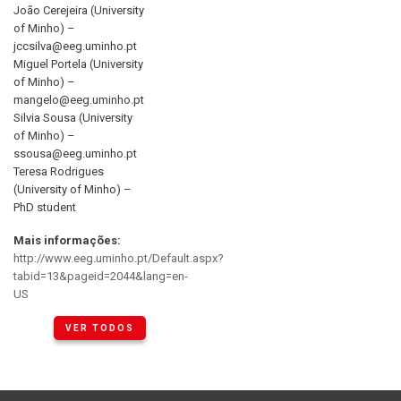
João Cerejeira (University
of Minho) –
jccsilva@eeg.uminho.pt
Miguel Portela (University
of Minho) –
mangelo@eeg.uminho.pt
Silvia Sousa (University
of Minho) –
ssousa@eeg.uminho.pt
Teresa Rodrigues
(University of Minho) –
PhD student
Mais informações:
http://www.eeg.uminho.pt/Default.aspx?
tabid=13&pageid=2044&lang=en-
US
VER TODOS