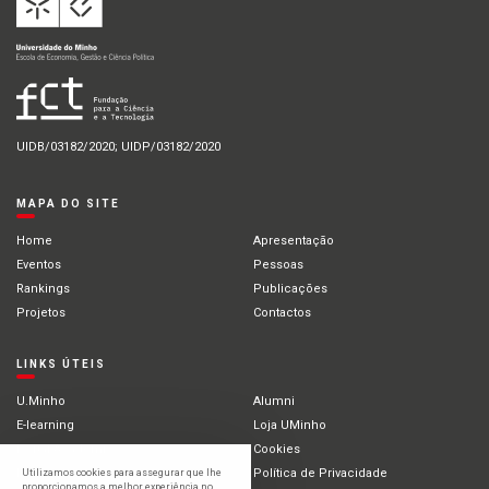
UIDB/03182/2020; UIDP/03182/2020
MAPA DO SITE
Home
Apresentação
Eventos
Pessoas
Rankings
Publicações
Projetos
Contactos
LINKS ÚTEIS
U.Minho
Alumni
E-learning
Loja UMinho
Portal Académico
Cookies
Intranet
Política de Privacidade
Utilizamos cookies para assegurar que lhe
proporcionamos a melhor experiência no