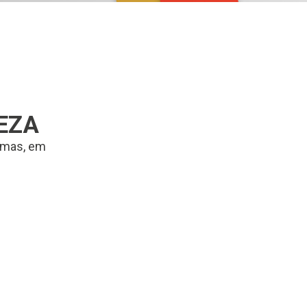
EZA
ormas, em