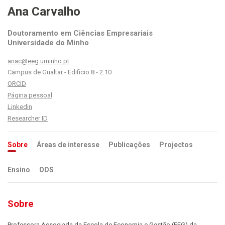
Ana Carvalho
Doutoramento em Ciências Empresariais
Universidade do Minho
anac@eeg.uminho.pt
Campus de Gualtar - Edificio 8 - 2.10
ORCID
Página pessoal
Linkedin
Researcher ID
Sobre
Áreas de interesse
Publicações
Projectos
Ensino
ODS
Sobre
Professora Associada da Escola de Economia e Gestão (EEG) da