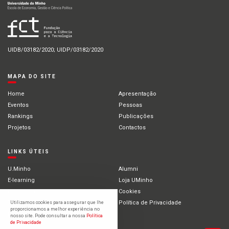
UIDB/03182/2020; UIDP/03182/2020
MAPA DO SITE
Home
Apresentação
Eventos
Pessoas
Rankings
Publicações
Projetos
Contactos
LINKS ÚTEIS
U.Minho
Alumni
E-learning
Loja UMinho
Portal Académico
Cookies
Intranet
Política de Privacidade
Utilizamos cookies para assegurar que lhe
proporcionamos a melhor experiência no
Estudantes Internacionais
nosso site. Pode consultar a nossa
Política
de Privacidade