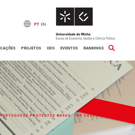
PT
EN
ICAÇÕES
PROJETOS
ODS
EVENTOS
RANKINGS
PORTUGUESE PROTECTED AREAS: THE CASE OF A