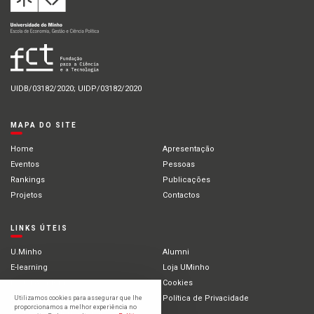
UIDB/03182/2020; UIDP/03182/2020
MAPA DO SITE
Home
Apresentação
Eventos
Pessoas
Rankings
Publicações
Projetos
Contactos
LINKS ÚTEIS
U.Minho
Alumni
E-learning
Loja UMinho
Portal Académico
Cookies
Intranet
Política de Privacidade
Utilizamos cookies para assegurar que lhe
proporcionamos a melhor experiência no
Estudantes Internacionais