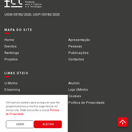
UIDB/03182/2020; UIDP/03182/2020
MAPA DO SITE
Home
Apresentação
Eventos
Pessoas
Rankings
Publicações
Projetos
Contactos
LINKS ÚTEIS
U.Minho
Alumni
E-learning
Loja UMinho
Portal Académico
Cookies
Intranet
Política de Privacidade
Utilizamos cookies para assegurar que lhe
proporcionamos a melhor experiência no
Estudantes Internacionais
nosso site. Pode consultar a nossa
Política
de Privacidade
©2021 Universidade do Minho
GERIR
ACEITAR