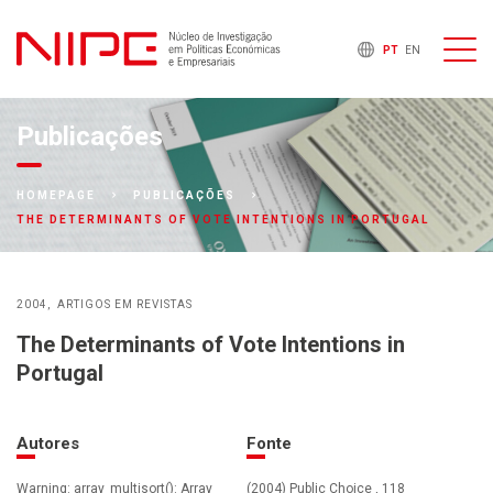
PT
EN
Publicações
HOMEPAGE
PUBLICAÇÕES
THE DETERMINANTS OF VOTE INTENTIONS IN PORTUGAL
2004
ARTIGOS EM REVISTAS
The Determinants of Vote Intentions in
Portugal
Autores
Fonte
Warning: array_multisort(): Array
(2004) Public Choice , 118