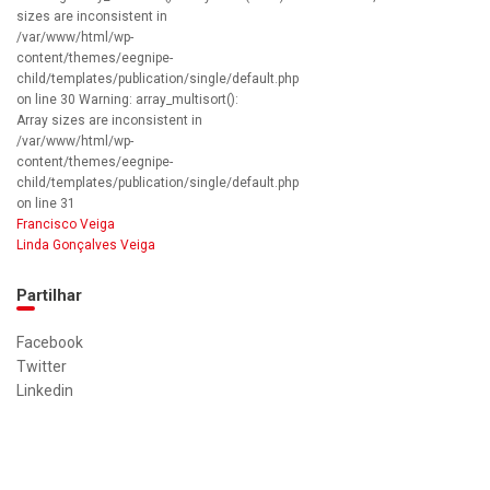
sizes are inconsistent in
/var/www/html/wp-
content/themes/eegnipe-
child/templates/publication/single/default.php
on line 30 Warning: array_multisort():
Array sizes are inconsistent in
/var/www/html/wp-
content/themes/eegnipe-
child/templates/publication/single/default.php
on line 31
Francisco Veiga
Linda Gonçalves Veiga
Partilhar
Facebook
Twitter
Linkedin