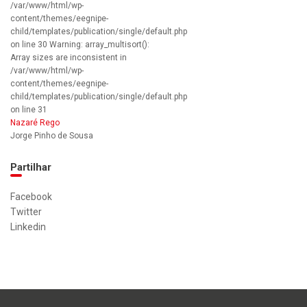
/var/www/html/wp-
content/themes/eegnipe-
child/templates/publication/single/default.php
on line 30 Warning: array_multisort():
Array sizes are inconsistent in
/var/www/html/wp-
content/themes/eegnipe-
child/templates/publication/single/default.php
on line 31
Nazaré Rego
Jorge Pinho de Sousa
Partilhar
Facebook
Twitter
Linkedin