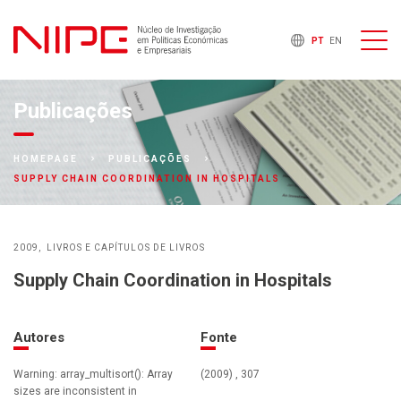
PT
EN
Publicações
HOMEPAGE
PUBLICAÇÕES
SUPPLY CHAIN COORDINATION IN HOSPITALS
2009
LIVROS E CAPÍTULOS DE LIVROS
Supply Chain Coordination in Hospitals
Autores
Fonte
Warning: array_multisort(): Array
(2009) , 307
sizes are inconsistent in