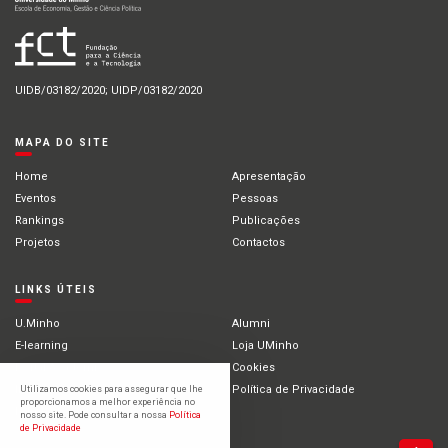
UIDB/03182/2020; UIDP/03182/2020
MAPA DO SITE
Home
Apresentação
Eventos
Pessoas
Rankings
Publicações
Projetos
Contactos
LINKS ÚTEIS
U.Minho
Alumni
E-learning
Loja UMinho
Portal Académico
Cookies
Intranet
Política de Privacidade
Utilizamos cookies para assegurar que lhe
proporcionamos a melhor experiência no
Estudantes Internacionais
nosso site. Pode consultar a nossa
Política
de Privacidade