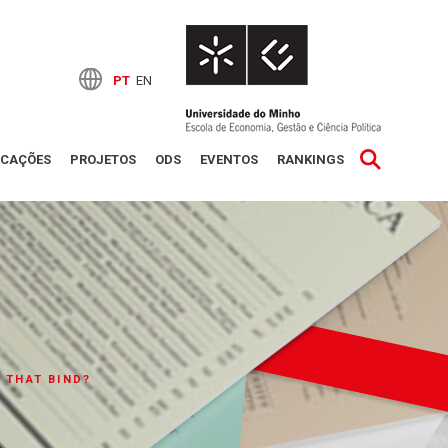
PT
EN
ICAÇÕES
PROJETOS
ODS
EVENTOS
RANKINGS
 THAT BIND?