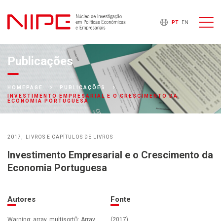
PT
EN
Publicações
HOMEPAGE
PUBLICAÇÕES
INVESTIMENTO EMPRESARIAL E O CRESCIMENTO DA
ECONOMIA PORTUGUESA
2017
LIVROS E CAPÍTULOS DE LIVROS
Investimento Empresarial e o Crescimento da
Economia Portuguesa
Autores
Fonte
Warning: array_multisort(): Array
(2017)