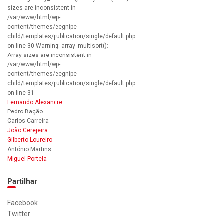
sizes are inconsistent in
/var/www/html/wp-
content/themes/eegnipe-
child/templates/publication/single/default.php
on line 30 Warning: array_multisort():
Array sizes are inconsistent in
/var/www/html/wp-
content/themes/eegnipe-
child/templates/publication/single/default.php
on line 31
Fernando Alexandre
Pedro Bação
Carlos Carreira
João Cerejeira
Gilberto Loureiro
António Martins
Miguel Portela
Partilhar
Facebook
Twitter