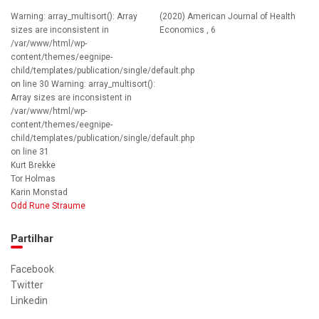
Warning: array_multisort(): Array
(2020) American Journal of Health
sizes are inconsistent in
Economics , 6
/var/www/html/wp-
content/themes/eegnipe-
child/templates/publication/single/default.php
on line 30 Warning: array_multisort():
Array sizes are inconsistent in
/var/www/html/wp-
content/themes/eegnipe-
child/templates/publication/single/default.php
on line 31
Kurt Brekke
Tor Holmas
Karin Monstad
Odd Rune Straume
Partilhar
Facebook
Twitter
Linkedin