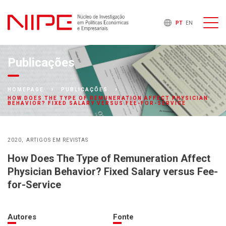
PT
EN
Publicações
HOMEPAGE
PUBLICAÇÕES
HOW DOES THE TYPE OF REMUNERATION AFFECT PHYSICIAN
BEHAVIOR? FIXED SALARY VERSUS FEE-FOR-SERVICE
2020
ARTIGOS EM REVISTAS
How Does The Type of Remuneration Affect
Physician Behavior? Fixed Salary versus Fee-
for-Service
Autores
Fonte