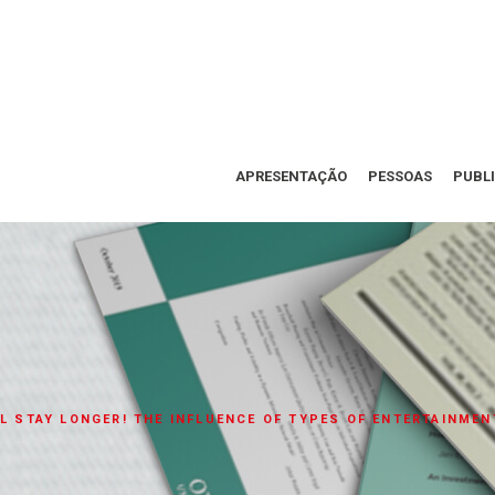
APRESENTAÇÃO
PESSOAS
PUBL
’LL STAY LONGER! THE INFLUENCE OF TYPES OF ENTERTAINM