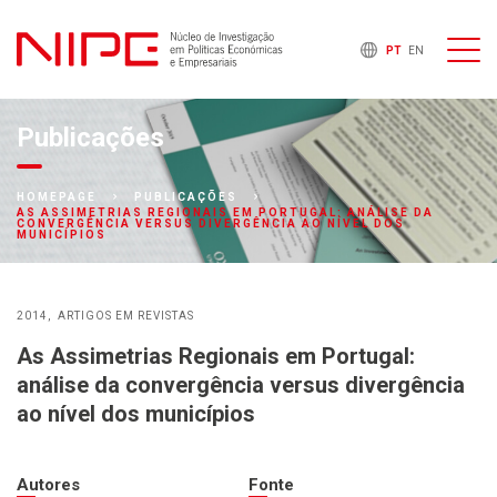
PT
EN
Publicações
HOMEPAGE
PUBLICAÇÕES
AS ASSIMETRIAS REGIONAIS EM PORTUGAL: ANÁLISE DA
CONVERGÊNCIA VERSUS DIVERGÊNCIA AO NÍVEL DOS
MUNICÍPIOS
2014
ARTIGOS EM REVISTAS
As Assimetrias Regionais em Portugal:
análise da convergência versus divergência
ao nível dos municípios
Autores
Fonte