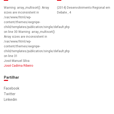
Warning: array_multisort(): Array
(2014) Desenvolvimento Regional em
sizes are inconsistent in
Debate , 4
/var/www/html/wp-
content/themes/eegnipe-
child/templates/publication/single/default.php
on line 30 Warning: array_multisort():
Array sizes are inconsistent in
/var/www/html/wp-
content/themes/eegnipe-
child/templates/publication/single/default.php
on line 31
José Manuel Silva
José Cadima Ribeiro
Partilhar
Facebook
Twitter
Linkedin