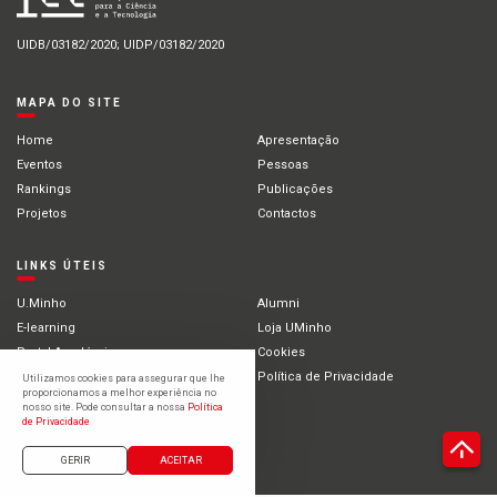
UIDB/03182/2020; UIDP/03182/2020
MAPA DO SITE
Home
Apresentação
Eventos
Pessoas
Rankings
Publicações
Projetos
Contactos
LINKS ÚTEIS
U.Minho
Alumni
E-learning
Loja UMinho
Portal Académico
Cookies
Intranet
Política de Privacidade
Utilizamos cookies para assegurar que lhe
proporcionamos a melhor experiência no
Estudantes Internacionais
nosso site. Pode consultar a nossa
Política
de Privacidade
©2021 Universidade do Minho
GERIR
ACEITAR