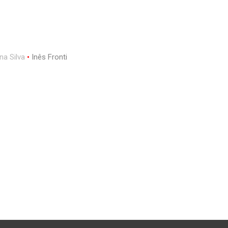
na Silva
Inês Fronti