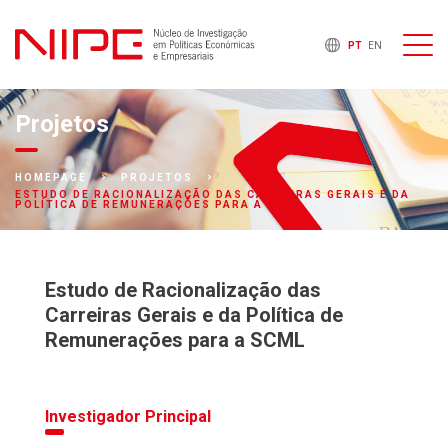
PT
EN
Projetos
HOMEPAGE
PROJETOS
ESTUDO DE RACIONALIZAÇÃO DAS CARREIRAS GERAIS E DA
POLÍTICA DE REMUNERAÇÕES PARA A SCML
Estudo de Racionalização das
Carreiras Gerais e da Política de
Remunerações para a SCML
Investigador Principal