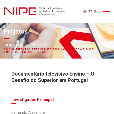
PT
EN
Projetos
HOMEPAGE
PROJETOS
DOCUMENTÁRIO TELEVISIVO ENSINO – O DESAFIO DO
SUPERIOR EM PORTUGAL
Documentário televisivo Ensino – O
Desafio do Superior em Portugal
Investigador Principal
Fernando Alexandre