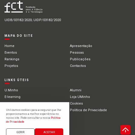
UIDB/03182/2020; UIDP/03182/2020
MAPA DO SITE
Home
Apresentação
Eventos
Pessoas
Rankings
Publicações
Projetos
Contactos
LINKS ÚTEIS
U.Minho
Alumni
E-learning
Loja UMinho
Portal Académico
Cookies
Intranet
Política de Privacidade
Utilizamos cookies para assegurar que lhe
proporcionamos a melhor experiência no
Estudantes Internacionais
nosso site. Pode consultar a nossa
Política
de Privacidade
©2021 Universidade do Minho
GERIR
ACEITAR