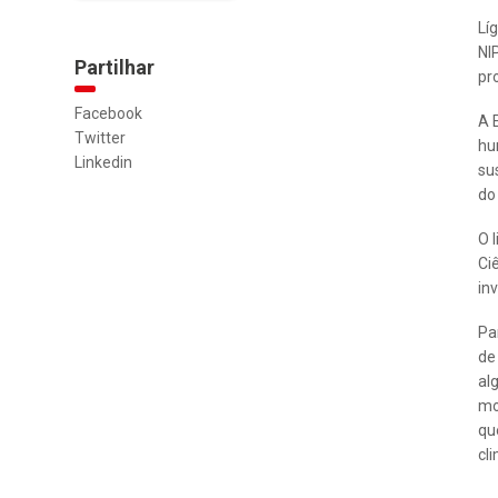
Lí
NI
Partilhar
pr
Facebook
A 
Twitter
hu
Linkedin
su
do
O 
Ci
in
Pa
de
al
mo
qu
cl