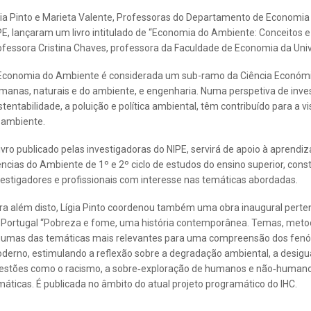
gia Pinto e Marieta Valente, Professoras do Departamento de Economi
PE, lançaram um livro intitulado de “
Economia do Ambiente: Conceitos 
ofessora Cristina Chaves, professora da Faculdade de Economia da Univ
Economia do Ambiente é considerada um sub-ramo da Ciência Económic
manas, naturais e do ambiente, e engenharia. Numa perspetiva de inves
stentabilidade, a poluição e política ambiental, têm contribuído para a v
 ambiente.
livro publicado pelas investigadoras do NIPE, servirá de apoio à apren
ências do Ambiente de 1º e 2º ciclo de estudos do ensino superior, con
vestigadores e profissionais com interesse nas temáticas abordadas.
ra além disto, Lígia Pinto coordenou também uma obra inaugural perten
 Portugal “
Pobreza e fome, uma história contemporânea. Temas, metod
gumas das temáticas mais relevantes para uma compreensão dos fenó
derno, estimulando a reflexão sobre a degradação ambiental, a desigua
estões como o racismo, a sobre‑exploração de humanos e não‑humanos,
imáticas. É publicada no âmbito do atual projeto programático do IHC.