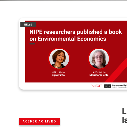
L
l
ACEDER AO LIVRO