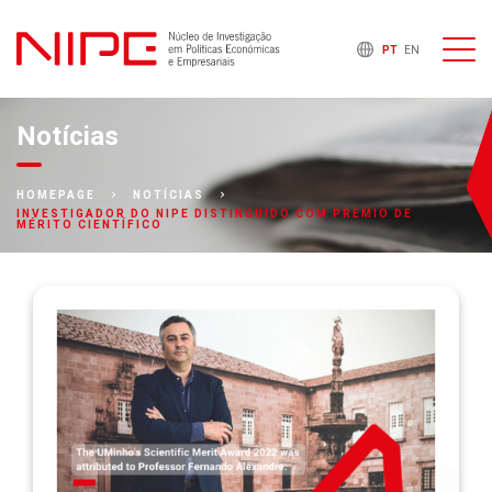
PT
EN
Notícias
HOMEPAGE
NOTÍCIAS
INVESTIGADOR DO NIPE DISTINGUIDO COM PRÉMIO DE
MÉRITO CIENTÍFICO