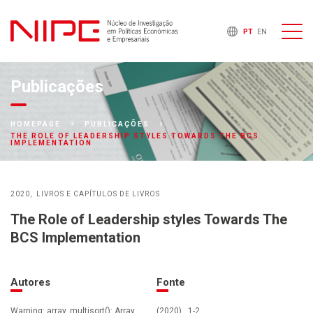
PT
EN
Publicações
HOMEPAGE
PUBLICAÇÕES
THE ROLE OF LEADERSHIP STYLES TOWARDS THE BCS
IMPLEMENTATION
2020
LIVROS E CAPÍTULOS DE LIVROS
The Role of Leadership styles Towards The
BCS Implementation
Autores
Fonte
Warning: array_multisort(): Array
(2020) , 1-2