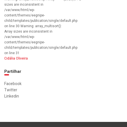
sizes are inconsistent in
/var/www/html/wp-
content/themes/eegnipe-
child/templates/publication/single/default.php
on line 30 Warning: array_multisort():
Array sizes are inconsistent in
/var/www/html/wp-
content/themes/eegnipe-
child/templates/publication/single/default.php
on line 31
Cidália Oliveira
Partilhar
Facebook
Twitter
Linkedin