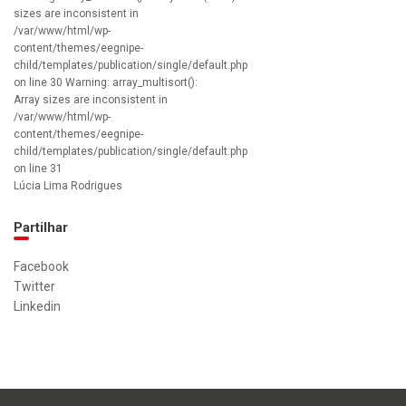
sizes are inconsistent in
/var/www/html/wp-
content/themes/eegnipe-
child/templates/publication/single/default.php
on line 30 Warning: array_multisort():
Array sizes are inconsistent in
/var/www/html/wp-
content/themes/eegnipe-
child/templates/publication/single/default.php
on line 31
Lúcia Lima Rodrigues
Partilhar
Facebook
Twitter
Linkedin