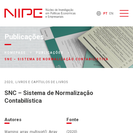
PT
EN
Publicações
HOMEPAGE
PUBLICAÇÕES
SNC – SISTEMA DE NORMALIZAÇÃO CONTABILÍSTICA
2020
LIVROS E CAPÍTULOS DE LIVROS
SNC – Sistema de Normalização
Contabilística
Autores
Fonte
Warning: array_multisort(): Array
(2020)