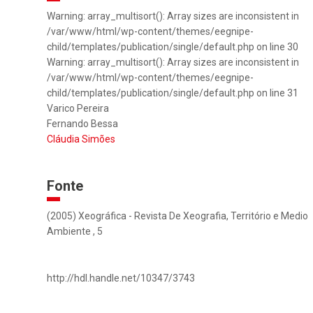
Warning: array_multisort(): Array sizes are inconsistent in
/var/www/html/wp-content/themes/eegnipe-
child/templates/publication/single/default.php on line 30
Warning: array_multisort(): Array sizes are inconsistent in
/var/www/html/wp-content/themes/eegnipe-
child/templates/publication/single/default.php on line 31
Varico Pereira
Fernando Bessa
Cláudia Simões
Fonte
(2005) Xeográfica - Revista De Xeografia, Território e Medio
Ambiente , 5
http://hdl.handle.net/10347/3743