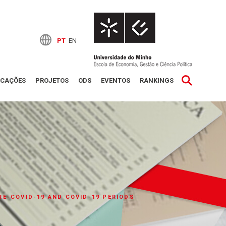
PT
EN
ICAÇÕES
PROJETOS
ODS
EVENTOS
RANKINGS
RE-COVID-19 AND COVID-19 PERIODS