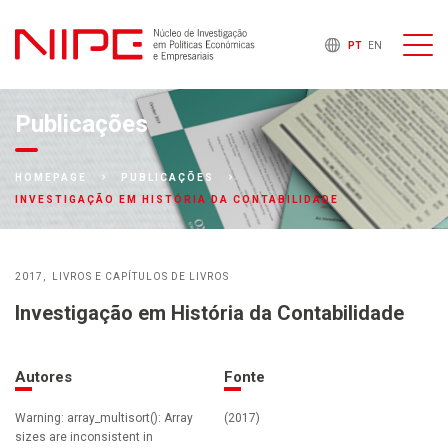
PT
EN
Publicações
HOMEPAGE
PUBLICAÇÕES
INVESTIGAÇÃO EM HISTÓRIA DA CONTABILIDADE
2017
LIVROS E CAPÍTULOS DE LIVROS
Investigação em História da Contabilidade
Autores
Fonte
Warning: array_multisort(): Array
(2017)
sizes are inconsistent in