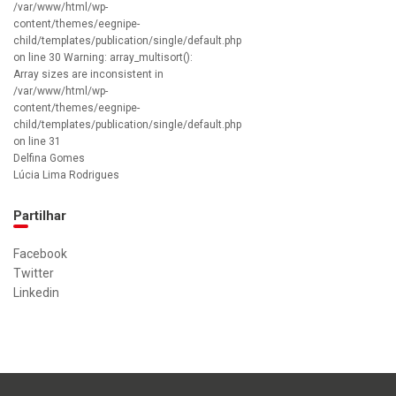
/var/www/html/wp-
content/themes/eegnipe-
child/templates/publication/single/default.php
on line 30 Warning: array_multisort():
Array sizes are inconsistent in
/var/www/html/wp-
content/themes/eegnipe-
child/templates/publication/single/default.php
on line 31
Delfina Gomes
Lúcia Lima Rodrigues
Partilhar
Facebook
Twitter
Linkedin