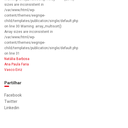
sizes are inconsistent in
/var/www/html/wp-
content/themes/eegnipe-
child/templates/publication/single/default.php
on line 30 Warning: array_multisort():
Array sizes are inconsistent in
/var/www/html/wp-
content/themes/eegnipe-
child/templates/publication/single/default.php
on line 31
Natália Barbosa
Ana Paula Faria
Vasco Eiriz
Partilhar
Facebook
Twitter
Linkedin