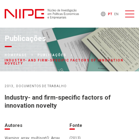
PT
EN
Publicações
HOMEPAGE
PUBLICAÇÕES
INDUSTRY- AND FIRM-SPECIFIC FACTORS OF INNOVATION
NOVELTY
2013
DOCUMENTOS DE TRABALHO
Industry- and firm-specific factors of
innovation novelty
Autores
Fonte
Warning: array_multisort(): Array
(2013)