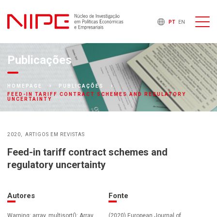
PT
EN
Publicações
HOMEPAGE
PUBLICAÇÕES
FEED-IN TARIFF CONTRACT SCHEMES AND REGULATORY
UNCERTAINTY
2020
ARTIGOS EM REVISTAS
Feed-in tariff contract schemes and
regulatory uncertainty
Autores
Fonte
Warning: array_multisort(): Array
(2020) European Journal of