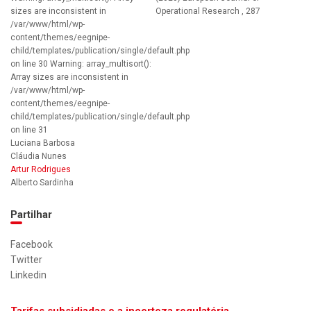
sizes are inconsistent in
Operational Research , 287
/var/www/html/wp-
content/themes/eegnipe-
child/templates/publication/single/default.php
on line 30 Warning: array_multisort():
Array sizes are inconsistent in
/var/www/html/wp-
content/themes/eegnipe-
child/templates/publication/single/default.php
on line 31
Luciana Barbosa
Cláudia Nunes
Artur Rodrigues
Alberto Sardinha
Partilhar
Facebook
Twitter
Linkedin
Tarifas subsidiadas e a incerteza regulatória