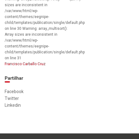
sizes are inconsistent in
/var/www/html/wp-
content/themes/eegnipe-
child/templates/publication/single/default.php
on line 30 Warning: array_multisort():
Array sizes are inconsistent in
/var/www/html/wp-
content/themes/eegnipe-
child/templates/publication/single/default.php
on line 31
Francisco Carballo Cruz
Partilhar
Facebook
Twitter
Linkedin