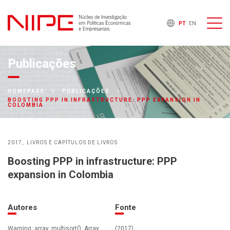
PT
EN
Publicações
HOMEPAGE
PUBLICAÇÕES
BOOSTING PPP IN INFRASTRUCTURE: PPP EXPANSION IN
COLOMBIA
2017
LIVROS E CAPÍTULOS DE LIVROS
Boosting PPP in infrastructure: PPP
expansion in Colombia
Autores
Fonte
Warning: array_multisort(): Array
(2017)