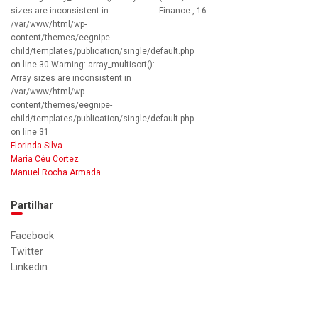
sizes are inconsistent in
Finance , 16
/var/www/html/wp-
content/themes/eegnipe-
child/templates/publication/single/default.php
on line 30 Warning: array_multisort():
Array sizes are inconsistent in
/var/www/html/wp-
content/themes/eegnipe-
child/templates/publication/single/default.php
on line 31
Florinda Silva
Maria Céu Cortez
Manuel Rocha Armada
Partilhar
Facebook
Twitter
Linkedin