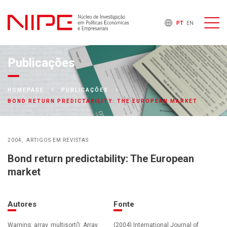
PT
EN
Publicações
HOMEPAGE
PUBLICAÇÕES
BOND RETURN PREDICTABILITY: THE EUROPEAN MARKET
2004
ARTIGOS EM REVISTAS
Bond return predictability: The European
market
Autores
Fonte
Warning: array_multisort(): Array
(2004) International Journal of