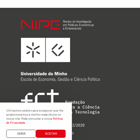
Utilizamos cookies para assegurar que lhe
proporcionamos a melhor experiência no
nosso site. Pode consultar a nossa
Política
de Privacidade
UIDB/03182/2020; UIDP/03182/2020
©2021 Universidade do Minho
GERIR
ACEITAR