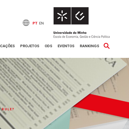
PT
EN
ICAÇÕES
PROJETOS
ODS
EVENTOS
RANKINGS
 RULE?