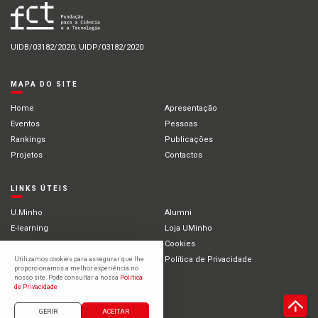
UIDB/03182/2020; UIDP/03182/2020
MAPA DO SITE
Home
Apresentação
Eventos
Pessoas
Rankings
Publicações
Projetos
Contactos
LINKS ÚTEIS
U.Minho
Alumni
E-learning
Loja UMinho
Portal Académico
Cookies
Intranet
Política de Privacidade
Utilizamos cookies para assegurar que lhe
proporcionamos a melhor experiência no
Estudantes Internacionais
nosso site. Pode consultar a nossa
Política
de Privacidade
©2021 Universidade do Minho
GERIR
ACEITAR