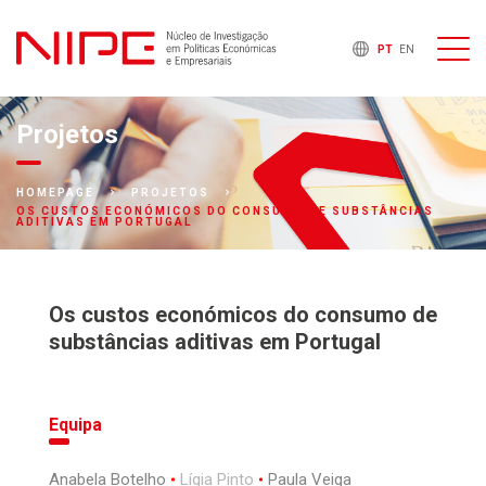
PT
EN
Projetos
HOMEPAGE
PROJETOS
OS CUSTOS ECONÓMICOS DO CONSUMO DE SUBSTÂNCIAS
ADITIVAS EM PORTUGAL
Os custos económicos do consumo de
substâncias aditivas em Portugal
Equipa
Anabela Botelho
Lígia Pinto
Paula Veiga