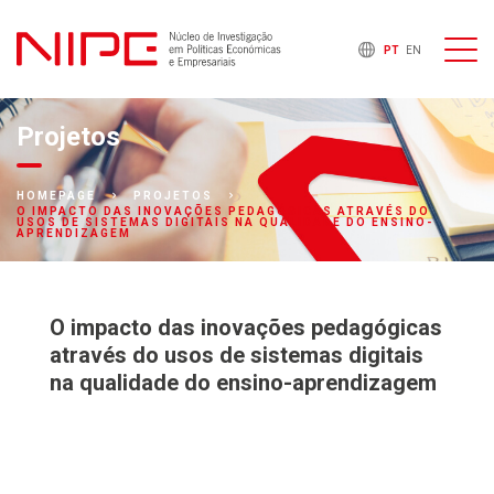
PT
EN
Projetos
HOMEPAGE
PROJETOS
O IMPACTO DAS INOVAÇÕES PEDAGÓGICAS ATRAVÉS DO
USOS DE SISTEMAS DIGITAIS NA QUALIDADE DO ENSINO-
APRENDIZAGEM
O impacto das inovações pedagógicas
através do usos de sistemas digitais
na qualidade do ensino-aprendizagem