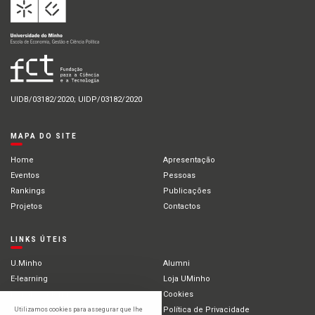
UIDB/03182/2020; UIDP/03182/2020
MAPA DO SITE
Home
Apresentação
Eventos
Pessoas
Rankings
Publicações
Projetos
Contactos
LINKS ÚTEIS
U.Minho
Alumni
E-learning
Loja UMinho
Portal Académico
Cookies
Intranet
Política de Privacidade
Utilizamos cookies para assegurar que lhe