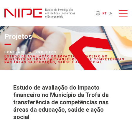
PT
EN
Projetos
HOMEPAGE
PROJETOS
ESTUDO DE AVALIAÇÃO DO IMPACTO FINANCEIRO NO
MUNICÍPIO DA TROFA DA TRANSFERÊNCIA DE COMPETÊNCIAS
NAS ÁREAS DA EDUCAÇÃO, SAÚDE E AÇÃO SOCIAL
Estudo de avaliação do impacto
financeiro no Município da Trofa da
transferência de competências nas
áreas da educação, saúde e ação
social