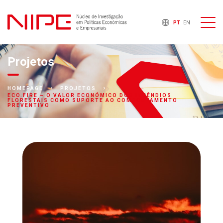
PT
EN
Projetos
HOMEPAGE
PROJETOS
ECO.FIRE – O VALOR ECONÓMICO DOS INCÊNDIOS
FLORESTAIS COMO SUPORTE AO COMPORTAMENTO
PREVENTIVO