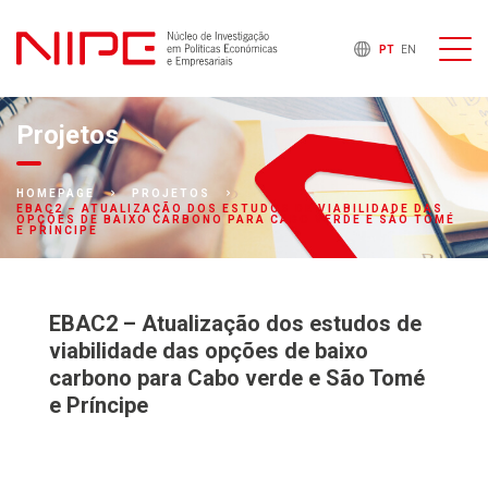
PT
EN
Projetos
HOMEPAGE
PROJETOS
EBAC2 – ATUALIZAÇÃO DOS ESTUDOS DE VIABILIDADE DAS
OPÇÕES DE BAIXO CARBONO PARA CABO VERDE E SÃO TOMÉ
E PRÍNCIPE
EBAC2 – Atualização dos estudos de
viabilidade das opções de baixo
carbono para Cabo verde e São Tomé
e Príncipe