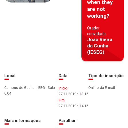
when they
are not
working?
Orador
convidado
João Vieira
da Cunha
(IESEG)
Local
Data
Tipo de inscrição
Campus de Gualtar | EEG - Sala
Online via E-mail
Início
0.04
27.11.2019
13:15
Fim
27.11.2019
14:15
Mais informações
Partilhar