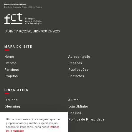
UIDB/03182/2020; UIDP/03182/2020
MAPA DO SITE
Home
Apresentação
Eventos
Pessoas
Rankings
Publicações
Projetos
Contactos
LINKS ÚTEIS
U.Minho
Alumni
E-learning
Loja UMinho
Portal Académico
Cookies
Intranet
Política de Privacidade
Utilizamos cookies para assegurar que lhe
proporcionamos a melhor experiência no
Estudantes Internacionais
nosso site. Pode consultar a nossa
Política
de Privacidade