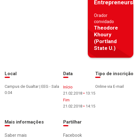
Entrepreneursh
Orador
convidado
Theodore
Khoury
(Portland
State U.)
Local
Data
Tipo de inscrição
Campus de Gualtar | EEG - Sala
Online via E-mail
Início
0.04
21.02.2018
13:15
Fim
21.02.2018
14:15
Mais informações
Partilhar
Saber mais
Facebook