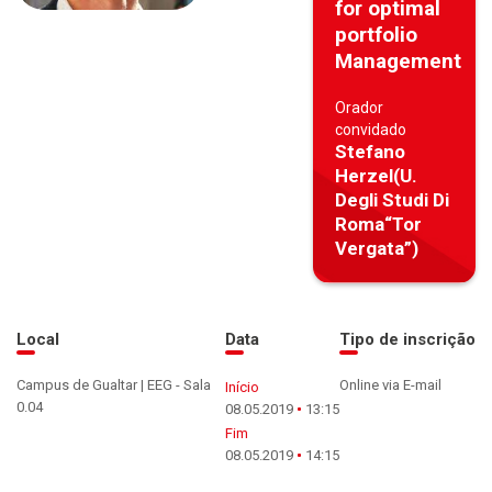
for optimal
portfolio
Management
Orador
convidado
Stefano
Herzel(U.
Degli Studi Di
Roma“Tor
Vergata”)
Local
Data
Tipo de inscrição
Campus de Gualtar | EEG - Sala
Online via E-mail
Início
0.04
08.05.2019
13:15
Fim
08.05.2019
14:15