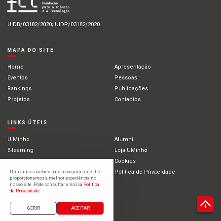
UIDB/03182/2020; UIDP/03182/2020
MAPA DO SITE
Home
Apresentação
Eventos
Pessoas
Rankings
Publicações
Projetos
Contactos
LINKS ÚTEIS
U.Minho
Alumni
E-learning
Loja UMinho
Portal Académico
Cookies
Intranet
Política de Privacidade
Utilizamos cookies para assegurar que lhe
proporcionamos a melhor experiência no
Estudantes Internacionais
nosso site. Pode consultar a nossa
Política
de Privacidade
©2021 Universidade do Minho
GERIR
ACEITAR