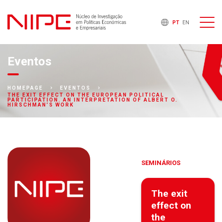
PT
EN
Eventos
HOMEPAGE
EVENTOS
THE EXIT EFFECT ON THE EUROPEAN POLITICAL
PARTICIPATION. AN INTERPRETATION OF ALBERT O.
HIRSCHMAN’S WORK
SEMINÁRIOS
The exit
effect on
the