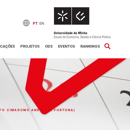
PT
EN
ICAÇÕES
PROJETOS
ODS
EVENTOS
RANKINGS
OPO CIMADOMO AND OANA FURTUNA)