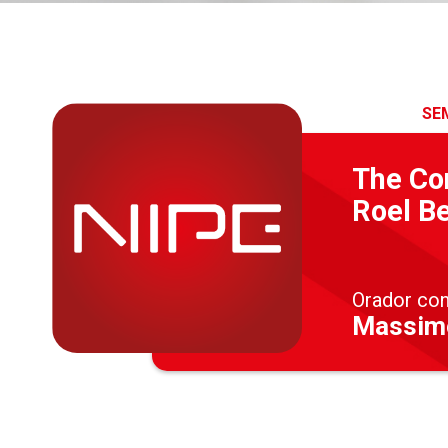
SE
The Con
Roel B
Orador co
Massimo