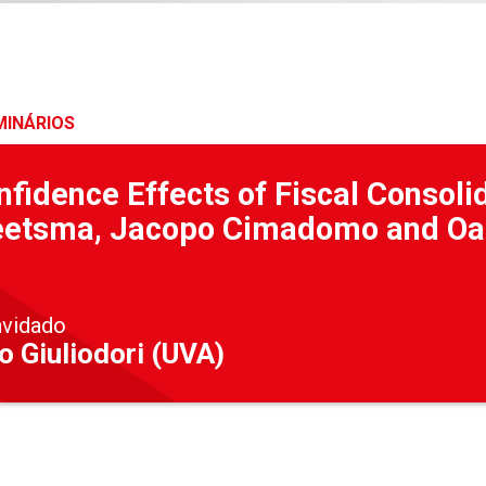
MINÁRIOS
fidence Effects of Fiscal Consolid
eetsma, Jacopo Cimadomo and Oa
nvidado
 Giuliodori (UVA)