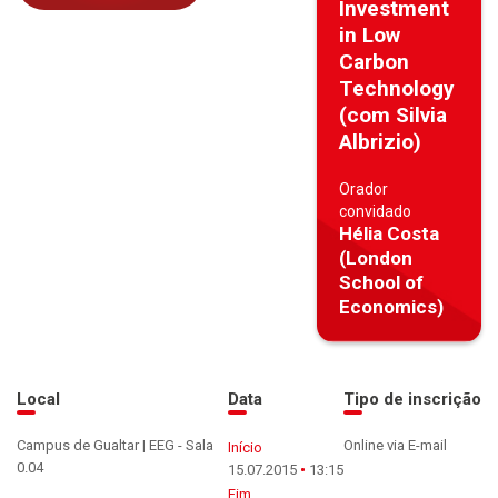
Investment
in Low
Carbon
Technology
(com Silvia
Albrizio)
Orador
convidado
Hélia Costa
(London
School of
Economics)
Local
Data
Tipo de inscrição
Campus de Gualtar | EEG - Sala
Online via E-mail
Início
0.04
15.07.2015
13:15
Fim