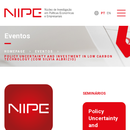
PT
EN
Eventos
HOMEPAGE
EVENTOS
POLICY UNCERTAINTY AND INVESTMENT IN LOW CARBON
TECHNOLOGY (COM SILVIA ALBRIZIO)
SEMINÁRIOS
Policy
Uncertainty
and