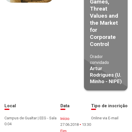
Games,
Threat
Values and
the Market
for
Corporate
Control
Orador
convidado
Artur
Rodrigues (U.
Minho - NIPE)
Local
Data
Tipo de inscrição
Campus de Gualtar | EEG - Sala
Online via E-mail
Início
0.04
27.06.2018
13:30
Fim