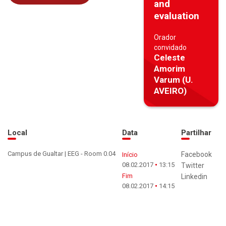
and
evaluation
Orador
convidado
Celeste
Amorim
Varum (U.
AVEIRO)
Local
Data
Partilhar
Campus de Gualtar | EEG - Room 0.04
Facebook
Início
08.02.2017
13:15
Twitter
Fim
Linkedin
08.02.2017
14:15