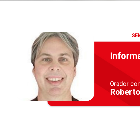
SE
Inform
Orador co
Roberto